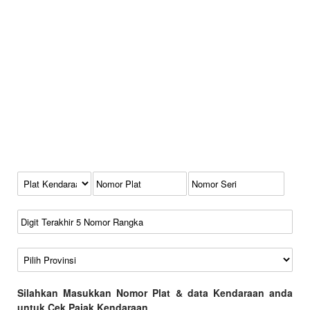
Kode Plat Kendaraan
No Plat
No Seri
No Rangka
Wilayah
Silahkan Masukkan Nomor Plat & data Kendaraan anda
untuk Cek Pajak Kendaraan