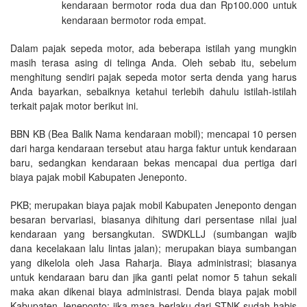
kendaraan bermotor roda dua dan Rp100.000 untuk
kendaraan bermotor roda empat.
Dalam pajak sepeda motor, ada beberapa istilah yang mungkin
masih terasa asing di telinga Anda. Oleh sebab itu, sebelum
menghitung sendiri pajak sepeda motor serta denda yang harus
Anda bayarkan, sebaiknya ketahui terlebih dahulu istilah-istilah
terkait pajak motor berikut ini.
BBN KB (Bea Balik Nama kendaraan mobil); mencapai 10 persen
dari harga kendaraan tersebut atau harga faktur untuk kendaraan
baru, sedangkan kendaraan bekas mencapai dua pertiga dari
biaya pajak mobil Kabupaten Jeneponto.
PKB; merupakan biaya pajak mobil Kabupaten Jeneponto dengan
besaran bervariasi, biasanya dihitung dari persentase nilai jual
kendaraan yang bersangkutan. SWDKLLJ (sumbangan wajib
dana kecelakaan lalu lintas jalan); merupakan biaya sumbangan
yang dikelola oleh Jasa Raharja. Biaya administrasi; biasanya
untuk kendaraan baru dan jika ganti pelat nomor 5 tahun sekali
maka akan dikenai biaya administrasi. Denda biaya pajak mobil
Kabupaten Jeneponto; jika masa berlaku dari STNK sudah habis