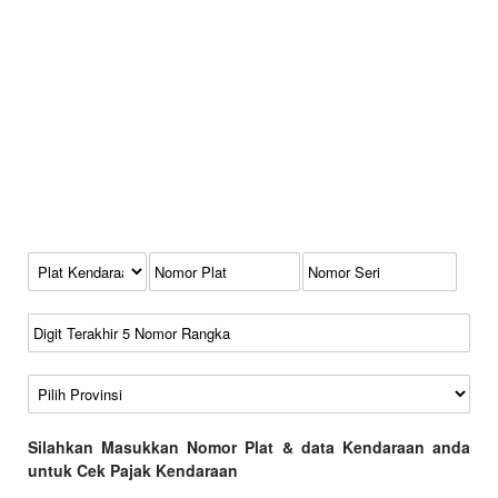
Kode Plat Kendaraan
No Plat
No Seri
No Rangka
Wilayah
Silahkan Masukkan Nomor Plat & data Kendaraan anda
untuk Cek Pajak Kendaraan