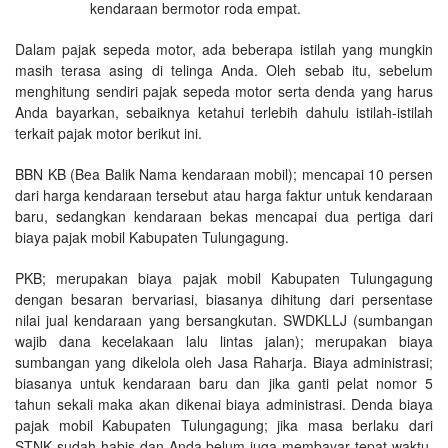
kendaraan bermotor roda empat.
Dalam pajak sepeda motor, ada beberapa istilah yang mungkin
masih terasa asing di telinga Anda. Oleh sebab itu, sebelum
menghitung sendiri pajak sepeda motor serta denda yang harus
Anda bayarkan, sebaiknya ketahui terlebih dahulu istilah-istilah
terkait pajak motor berikut ini.
BBN KB (Bea Balik Nama kendaraan mobil); mencapai 10 persen
dari harga kendaraan tersebut atau harga faktur untuk kendaraan
baru, sedangkan kendaraan bekas mencapai dua pertiga dari
biaya pajak mobil Kabupaten Tulungagung.
PKB; merupakan biaya pajak mobil Kabupaten Tulungagung
dengan besaran bervariasi, biasanya dihitung dari persentase
nilai jual kendaraan yang bersangkutan. SWDKLLJ (sumbangan
wajib dana kecelakaan lalu lintas jalan); merupakan biaya
sumbangan yang dikelola oleh Jasa Raharja. Biaya administrasi;
biasanya untuk kendaraan baru dan jika ganti pelat nomor 5
tahun sekali maka akan dikenai biaya administrasi. Denda biaya
pajak mobil Kabupaten Tulungagung; jika masa berlaku dari
STNK sudah habis dan Anda belum juga membayar tepat waktu,