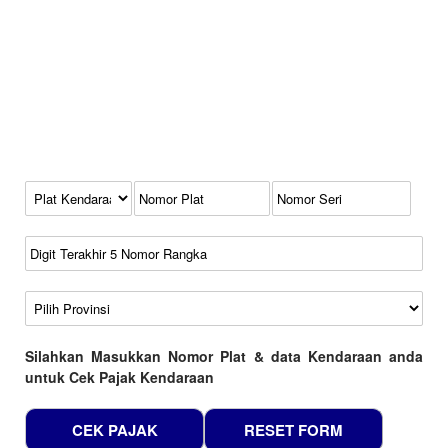
Kode Plat Kendaraan
No Plat
No Seri
No Rangka
Wilayah
Silahkan Masukkan Nomor Plat & data Kendaraan anda
untuk Cek Pajak Kendaraan