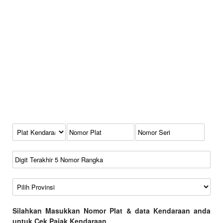
Kode Plat Kendaraan
No Plat
No Seri
No Rangka
Wilayah
Silahkan Masukkan Nomor Plat & data Kendaraan anda
untuk Cek Pajak Kendaraan