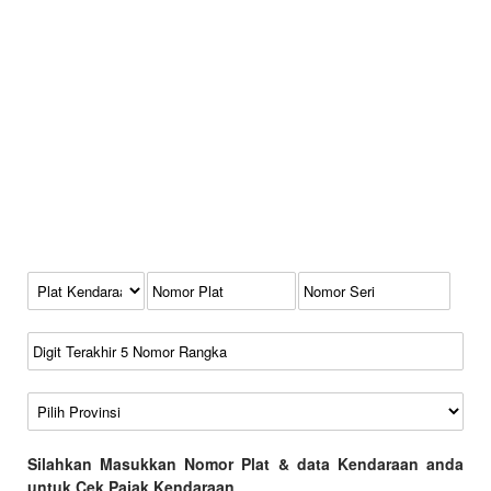
Kode Plat Kendaraan
No Plat
No Seri
No Rangka
Wilayah
Silahkan Masukkan Nomor Plat & data Kendaraan anda
untuk Cek Pajak Kendaraan