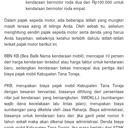
kendaraan bermotor roda dua dan Rp100.000 untuk
kendaraan bermotor roda empat.
Dalam pajak sepeda motor, ada beberapa istilah yang mungkin
masih terasa asing di telinga Anda. Oleh sebab itu, sebelum
menghitung sendiri pajak sepeda motor serta denda yang harus
Anda bayarkan, sebaiknya ketahui terlebih dahulu istilah-istilah
terkait pajak motor berikut ini.
BBN KB (Bea Balik Nama kendaraan mobil); mencapai 10 persen
dari harga kendaraan tersebut atau harga faktur untuk kendaraan
baru, sedangkan kendaraan bekas mencapai dua pertiga dari
biaya pajak mobil Kabupaten Tana Toraja.
PKB; merupakan biaya pajak mobil Kabupaten Tana Toraja
dengan besaran bervariasi, biasanya dihitung dari persentase
nilai jual kendaraan yang bersangkutan. SWDKLLJ (sumbangan
wajib dana kecelakaan lalu lintas jalan); merupakan biaya
sumbangan yang dikelola oleh Jasa Raharja. Biaya administrasi;
biasanya untuk kendaraan baru dan jika ganti pelat nomor 5
tahun sekali maka akan dikenai biaya administrasi. Denda biaya
pajak mobil Kabupaten Tana Toraja; jika masa berlaku dari STNK