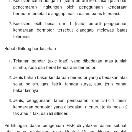
Koefisien sama dengan 1 (satu) berarti kerusakan jalan dan
pencemaran lingkungan oleh penggunaan kendaraan
bermotor tersebut dianggap masih dalam batas toleransi.
Koefisien lebih besar dari 1 (satu) berarti penggunaan
kendaraan bermotor tersebut dianggap melewati batas
toleransi.
Bobot dihitung berdasarkan
Tekanan gandar (axle load) yang dibedakan atas jumlah
sumbu, roda dan berat kendaraan bermotor.
Jenis bahan bakar kendaraan bermotor yang dibedakan atas
solar, bensin, gas, listrik, tenaga surya, atau jenis bahan
bakar lainnya.
Jenis, penggunaan, tahun pembuatan, dan ciri-ciri mesin
kendaraan bermotor yang dibedakan menurut jenis mesin 2
tak atau 4 tak, dan isi silinder.
Perhitungan dasar pengenaan PKB dinyatakan dalam sebuah
tabel yang ditetapkan oleh Menteri Dalam Negeri setelah