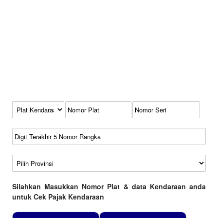
Kode Plat Kendaraan
No Plat
No Seri
No Rangka
Wilayah
Silahkan Masukkan Nomor Plat & data Kendaraan anda
untuk Cek Pajak Kendaraan