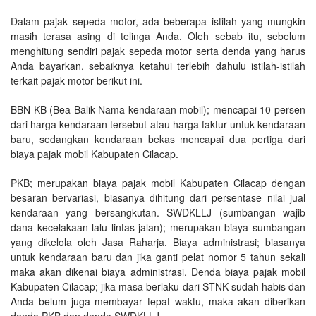
Dalam pajak sepeda motor, ada beberapa istilah yang mungkin
masih terasa asing di telinga Anda. Oleh sebab itu, sebelum
menghitung sendiri pajak sepeda motor serta denda yang harus
Anda bayarkan, sebaiknya ketahui terlebih dahulu istilah-istilah
terkait pajak motor berikut ini.
BBN KB (Bea Balik Nama kendaraan mobil); mencapai 10 persen
dari harga kendaraan tersebut atau harga faktur untuk kendaraan
baru, sedangkan kendaraan bekas mencapai dua pertiga dari
biaya pajak mobil Kabupaten Cilacap.
PKB; merupakan biaya pajak mobil Kabupaten Cilacap dengan
besaran bervariasi, biasanya dihitung dari persentase nilai jual
kendaraan yang bersangkutan. SWDKLLJ (sumbangan wajib
dana kecelakaan lalu lintas jalan); merupakan biaya sumbangan
yang dikelola oleh Jasa Raharja. Biaya administrasi; biasanya
untuk kendaraan baru dan jika ganti pelat nomor 5 tahun sekali
maka akan dikenai biaya administrasi. Denda biaya pajak mobil
Kabupaten Cilacap; jika masa berlaku dari STNK sudah habis dan
Anda belum juga membayar tepat waktu, maka akan diberikan
denda PKB dan denda SWDKLLJ.