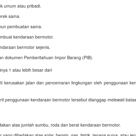
k umum atau pribadi.
erek sama.
ahun pembuatan sama.
mbuat kendaraan bermotor.
daraan bermotor sejenis.
an dokumen Pemberitahuan Impor Barang (PIB).
nya 1 atau lebih besar dari
rti kerusakan jalan dan pencemaran lingkungan oleh penggunaan ke
erarti penggunaan kendaraan bermotor tersebut dianggap melewati batas 
dakan atas jumlah sumbu, roda dan berat kendaraan bermotor.
ang dibedakan atas solar, bensin, gas, listrik, tenaga surya, atau jen