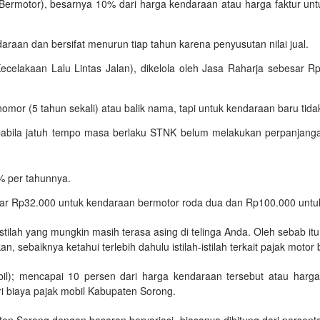
rmotor), besarnya 10% dari harga kendaraan atau harga faktur unt
daraan dan bersifat menurun tiap tahun karena penyusutan nilai jual.
lakaan Lalu Lintas Jalan), dikelola oleh Jasa Raharja sebesar R
 nomor (5 tahun sekali) atau balik nama, tapi untuk kendaraan baru tida
pabila jatuh tempo masa berlaku STNK belum melakukan perpanjan
 per tahunnya.
 Rp32.000 untuk kendaraan bermotor roda dua dan Rp100.000 untuk
tilah yang mungkin masih terasa asing di telinga Anda. Oleh sebab it
sebaiknya ketahui terlebih dahulu istilah-istilah terkait pajak motor be
); mencapai 10 persen dari harga kendaraan tersebut atau harga
i biaya pajak mobil Kabupaten Sorong.
n Sorong dengan besaran bervariasi, biasanya dihitung dari persenta