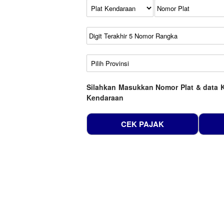
Kode Plat Kendaraan
No Plat
No Seri
No Rangka
Wilayah
Silahkan Masukkan Nomor Plat & data 
Kendaraan