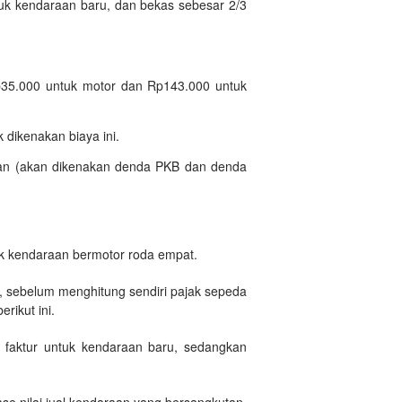
uk kendaraan baru, dan bekas sebesar 2/3
p35.000 untuk motor dan Rp143.000 untuk
k dikenakan biaya ini.
gan (akan dikenakan denda PKB dan denda
 kendaraan bermotor roda empat.
u, sebelum menghitung sendiri pajak sepeda
rikut ini.
 faktur untuk kendaraan baru, sedangkan
se nilai jual kendaraan yang bersangkutan.