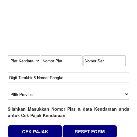
Kode Plat Kendaraan
No Plat
No Seri
No Rangka
Wilayah
Silahkan Masukkan Nomor Plat & data Kendaraan anda
untuk Cek Pajak Kendaraan