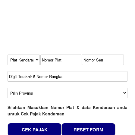
Kode Plat Kendaraan
No Plat
No Seri
No Rangka
Wilayah
Silahkan Masukkan Nomor Plat & data Kendaraan anda
untuk Cek Pajak Kendaraan