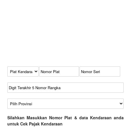
Kode Plat Kendaraan
No Plat
No Seri
No Rangka
Wilayah
Silahkan Masukkan Nomor Plat & data Kendaraan anda
untuk Cek Pajak Kendaraan