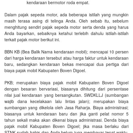
kendaraan bermotor roda empat.
Dalam pajak sepeda motor, ada beberapa istilah yang mungkin
masih terasa asing di telinga Anda. Oleh sebab itu, sebelum
menghitung sendiri pajak sepeda motor serta denda yang harus
Anda bayarkan, sebaiknya ketahui terlebih dahulu istilah-istilah
terkait pajak motor berikut ini.
BBN KB (Bea Balik Nama kendaraan mobil); mencapai 10 persen
dari harga kendaraan tersebut atau harga faktur untuk kendaraan
baru, sedangkan kendaraan bekas mencapai dua pertiga dari
biaya pajak mobil Kabupaten Boven Digoel.
PKB; merupakan biaya pajak mobil Kabupaten Boven Digoel
dengan besaran bervariasi, biasanya dihitung dari persentase
nilai jual kendaraan yang bersangkutan. SWDKLLJ (sumbangan
wajib dana kecelakaan lalu lintas jalan); merupakan biaya
sumbangan yang dikelola oleh Jasa Raharja. Biaya administrasi;
biasanya untuk kendaraan baru dan jika ganti pelat nomor 5
tahun sekali maka akan dikenai biaya administrasi. Denda biaya
pajak mobil Kabupaten Boven Digoel; jika masa berlaku dari
STNK sudah habis dan Anda belum juga membayar tepat waktu,