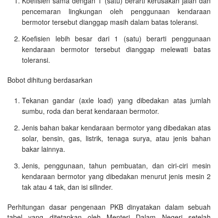
Koefisien sama dengan 1 (satu) berarti kerusakan jalan dan
pencemaran lingkungan oleh penggunaan kendaraan
bermotor tersebut dianggap masih dalam batas toleransi.
Koefisien lebih besar dari 1 (satu) berarti penggunaan
kendaraan bermotor tersebut dianggap melewati batas
toleransi.
Bobot dihitung berdasarkan
Tekanan gandar (axle load) yang dibedakan atas jumlah
sumbu, roda dan berat kendaraan bermotor.
Jenis bahan bakar kendaraan bermotor yang dibedakan atas
solar, bensin, gas, listrik, tenaga surya, atau jenis bahan
bakar lainnya.
Jenis, penggunaan, tahun pembuatan, dan ciri-ciri mesin
kendaraan bermotor yang dibedakan menurut jenis mesin 2
tak atau 4 tak, dan isi silinder.
Perhitungan dasar pengenaan PKB dinyatakan dalam sebuah
tabel yang ditetapkan oleh Menteri Dalam Negeri setelah