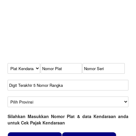
Kode Plat Kendaraan
No Plat
No Seri
No Rangka
Wilayah
Silahkan Masukkan Nomor Plat & data Kendaraan anda
untuk Cek Pajak Kendaraan