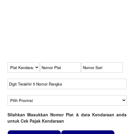
Kode Plat Kendaraan
No Plat
No Seri
No Rangka
Wilayah
Silahkan Masukkan Nomor Plat & data Kendaraan anda
untuk Cek Pajak Kendaraan