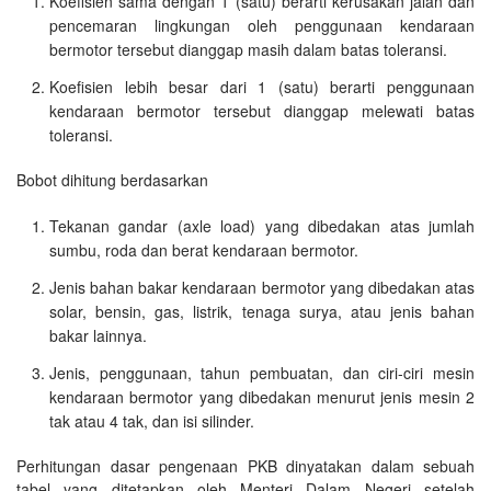
Koefisien sama dengan 1 (satu) berarti kerusakan jalan dan
pencemaran lingkungan oleh penggunaan kendaraan
bermotor tersebut dianggap masih dalam batas toleransi.
Koefisien lebih besar dari 1 (satu) berarti penggunaan
kendaraan bermotor tersebut dianggap melewati batas
toleransi.
Bobot dihitung berdasarkan
Tekanan gandar (axle load) yang dibedakan atas jumlah
sumbu, roda dan berat kendaraan bermotor.
Jenis bahan bakar kendaraan bermotor yang dibedakan atas
solar, bensin, gas, listrik, tenaga surya, atau jenis bahan
bakar lainnya.
Jenis, penggunaan, tahun pembuatan, dan ciri-ciri mesin
kendaraan bermotor yang dibedakan menurut jenis mesin 2
tak atau 4 tak, dan isi silinder.
Perhitungan dasar pengenaan PKB dinyatakan dalam sebuah
tabel yang ditetapkan oleh Menteri Dalam Negeri setelah