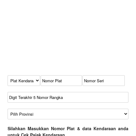
Kode Plat Kendaraan
No Plat
No Seri
No Rangka
Wilayah
Silahkan Masukkan Nomor Plat & data Kendaraan anda
untuk Cek Pajak Kendaraan