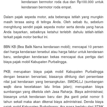
kendaraan bermotor roda dua dan Rp100.000 untuk
kendaraan bermotor roda empat.
Dalam pajak sepeda motor, ada beberapa istilah yang mungkin
masih terasa asing di telinga Anda. Oleh sebab itu, sebelum
menghitung sendiri pajak sepeda motor serta denda yang harus
Anda bayarkan, sebaiknya ketahui terlebih dahulu istilah-istilah
terkait pajak motor berikut ini.
BBN KB (Bea Balik Nama kendaraan mobil); mencapai 10 persen
dari harga kendaraan tersebut atau harga faktur untuk kendaraan
baru, sedangkan kendaraan bekas mencapai dua pertiga dari
biaya pajak mobil Kabupaten Purbalingga.
PKB; merupakan biaya pajak mobil Kabupaten Purbalingga
dengan besaran bervariasi, biasanya dihitung dari persentase
nilai jual kendaraan yang bersangkutan. SWDKLLJ (sumbangan
wajib dana kecelakaan lalu lintas jalan); merupakan biaya
sumbangan yang dikelola oleh Jasa Raharja. Biaya administrasi;
biasanya untuk kendaraan baru dan jika ganti pelat nomor 5
tahun sekali maka akan dikenai biaya administrasi. Denda biaya
pajak mobil Kabupaten Purbalingga; jika masa berlaku dari STNK