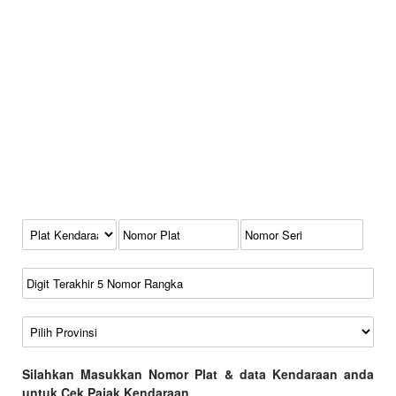
Kode Plat Kendaraan
No Plat
No Seri
No Rangka
Wilayah
Silahkan Masukkan Nomor Plat & data Kendaraan anda
untuk Cek Pajak Kendaraan