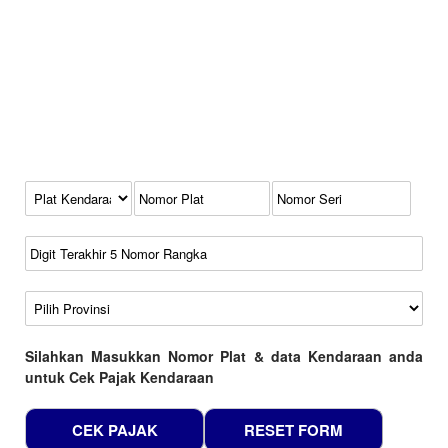
Kode Plat Kendaraan
No Plat
No Seri
No Rangka
Wilayah
Silahkan Masukkan Nomor Plat & data Kendaraan anda
untuk Cek Pajak Kendaraan