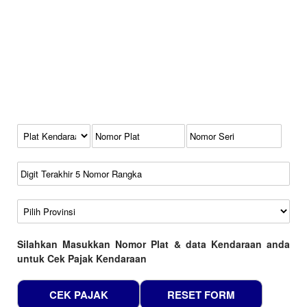
Kode Plat Kendaraan
No Plat
No Seri
No Rangka
Wilayah
Silahkan Masukkan Nomor Plat & data Kendaraan anda
untuk Cek Pajak Kendaraan