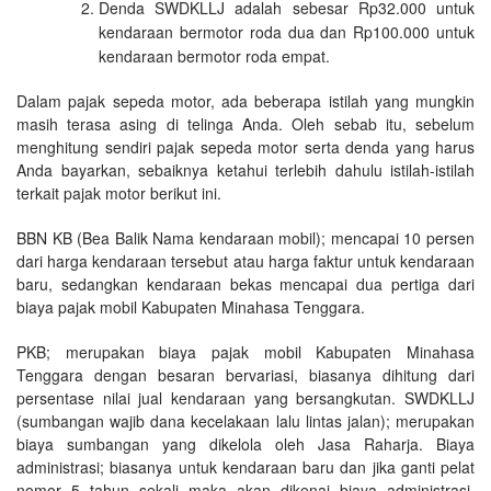
Denda SWDKLLJ adalah sebesar Rp32.000 untuk
kendaraan bermotor roda dua dan Rp100.000 untuk
kendaraan bermotor roda empat.
Dalam pajak sepeda motor, ada beberapa istilah yang mungkin
masih terasa asing di telinga Anda. Oleh sebab itu, sebelum
menghitung sendiri pajak sepeda motor serta denda yang harus
Anda bayarkan, sebaiknya ketahui terlebih dahulu istilah-istilah
terkait pajak motor berikut ini.
BBN KB (Bea Balik Nama kendaraan mobil); mencapai 10 persen
dari harga kendaraan tersebut atau harga faktur untuk kendaraan
baru, sedangkan kendaraan bekas mencapai dua pertiga dari
biaya pajak mobil Kabupaten Minahasa Tenggara.
PKB; merupakan biaya pajak mobil Kabupaten Minahasa
Tenggara dengan besaran bervariasi, biasanya dihitung dari
persentase nilai jual kendaraan yang bersangkutan. SWDKLLJ
(sumbangan wajib dana kecelakaan lalu lintas jalan); merupakan
biaya sumbangan yang dikelola oleh Jasa Raharja. Biaya
administrasi; biasanya untuk kendaraan baru dan jika ganti pelat
nomor 5 tahun sekali maka akan dikenai biaya administrasi.