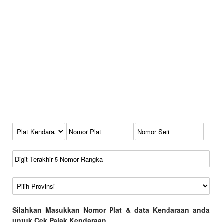
Kode Plat Kendaraan
No Plat
No Seri
No Rangka
Wilayah
Silahkan Masukkan Nomor Plat & data Kendaraan anda
untuk Cek Pajak Kendaraan