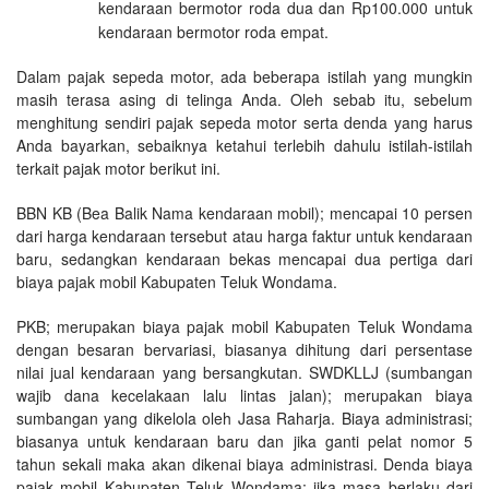
kendaraan bermotor roda dua dan Rp100.000 untuk
kendaraan bermotor roda empat.
Dalam pajak sepeda motor, ada beberapa istilah yang mungkin
masih terasa asing di telinga Anda. Oleh sebab itu, sebelum
menghitung sendiri pajak sepeda motor serta denda yang harus
Anda bayarkan, sebaiknya ketahui terlebih dahulu istilah-istilah
terkait pajak motor berikut ini.
BBN KB (Bea Balik Nama kendaraan mobil); mencapai 10 persen
dari harga kendaraan tersebut atau harga faktur untuk kendaraan
baru, sedangkan kendaraan bekas mencapai dua pertiga dari
biaya pajak mobil Kabupaten Teluk Wondama.
PKB; merupakan biaya pajak mobil Kabupaten Teluk Wondama
dengan besaran bervariasi, biasanya dihitung dari persentase
nilai jual kendaraan yang bersangkutan. SWDKLLJ (sumbangan
wajib dana kecelakaan lalu lintas jalan); merupakan biaya
sumbangan yang dikelola oleh Jasa Raharja. Biaya administrasi;
biasanya untuk kendaraan baru dan jika ganti pelat nomor 5
tahun sekali maka akan dikenai biaya administrasi. Denda biaya
pajak mobil Kabupaten Teluk Wondama; jika masa berlaku dari