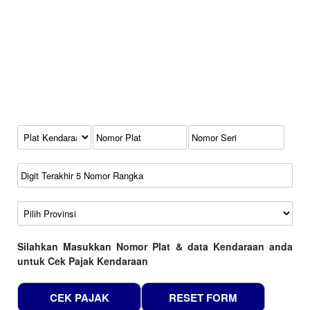
Kode Plat Kendaraan
No Plat
No Seri
No Rangka
Wilayah
Silahkan Masukkan Nomor Plat & data Kendaraan anda
untuk Cek Pajak Kendaraan