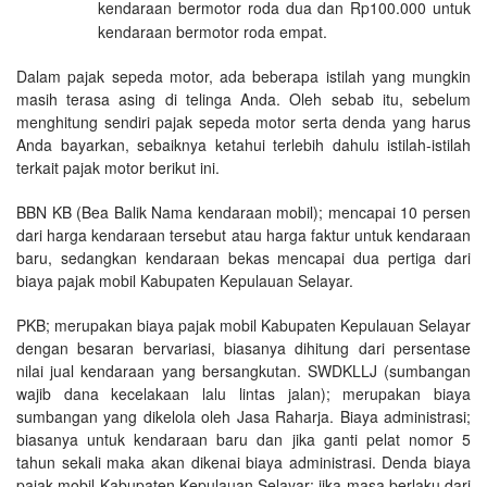
kendaraan bermotor roda dua dan Rp100.000 untuk
kendaraan bermotor roda empat.
Dalam pajak sepeda motor, ada beberapa istilah yang mungkin
masih terasa asing di telinga Anda. Oleh sebab itu, sebelum
menghitung sendiri pajak sepeda motor serta denda yang harus
Anda bayarkan, sebaiknya ketahui terlebih dahulu istilah-istilah
terkait pajak motor berikut ini.
BBN KB (Bea Balik Nama kendaraan mobil); mencapai 10 persen
dari harga kendaraan tersebut atau harga faktur untuk kendaraan
baru, sedangkan kendaraan bekas mencapai dua pertiga dari
biaya pajak mobil Kabupaten Kepulauan Selayar.
PKB; merupakan biaya pajak mobil Kabupaten Kepulauan Selayar
dengan besaran bervariasi, biasanya dihitung dari persentase
nilai jual kendaraan yang bersangkutan. SWDKLLJ (sumbangan
wajib dana kecelakaan lalu lintas jalan); merupakan biaya
sumbangan yang dikelola oleh Jasa Raharja. Biaya administrasi;
biasanya untuk kendaraan baru dan jika ganti pelat nomor 5
tahun sekali maka akan dikenai biaya administrasi. Denda biaya
pajak mobil Kabupaten Kepulauan Selayar; jika masa berlaku dari