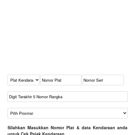
Kode Plat Kendaraan
No Plat
No Seri
No Rangka
Wilayah
Silahkan Masukkan Nomor Plat & data Kendaraan anda
untuk Cek Pajak Kendaraan