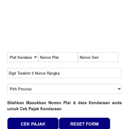
Kode Plat Kendaraan
No Plat
No Seri
No Rangka
Wilayah
Silahkan Masukkan Nomor Plat & data Kendaraan anda
untuk Cek Pajak Kendaraan