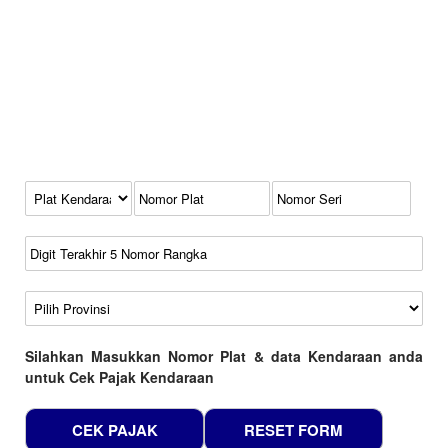
Kode Plat Kendaraan
No Plat
No Seri
No Rangka
Wilayah
Silahkan Masukkan Nomor Plat & data Kendaraan anda
untuk Cek Pajak Kendaraan