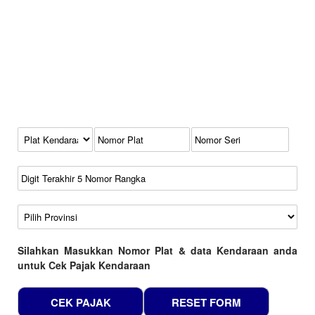
Kode Plat Kendaraan
No Plat
No Seri
No Rangka
Wilayah
Silahkan Masukkan Nomor Plat & data Kendaraan anda
untuk Cek Pajak Kendaraan