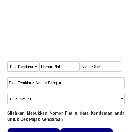
Kode Plat Kendaraan
No Plat
No Seri
No Rangka
Wilayah
Silahkan Masukkan Nomor Plat & data Kendaraan anda
untuk Cek Pajak Kendaraan