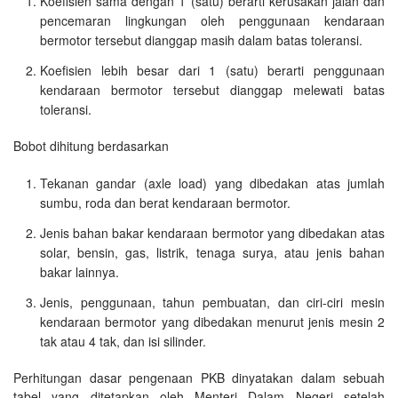
Koefisien sama dengan 1 (satu) berarti kerusakan jalan dan
pencemaran lingkungan oleh penggunaan kendaraan
bermotor tersebut dianggap masih dalam batas toleransi.
Koefisien lebih besar dari 1 (satu) berarti penggunaan
kendaraan bermotor tersebut dianggap melewati batas
toleransi.
Bobot dihitung berdasarkan
Tekanan gandar (axle load) yang dibedakan atas jumlah
sumbu, roda dan berat kendaraan bermotor.
Jenis bahan bakar kendaraan bermotor yang dibedakan atas
solar, bensin, gas, listrik, tenaga surya, atau jenis bahan
bakar lainnya.
Jenis, penggunaan, tahun pembuatan, dan ciri-ciri mesin
kendaraan bermotor yang dibedakan menurut jenis mesin 2
tak atau 4 tak, dan isi silinder.
Perhitungan dasar pengenaan PKB dinyatakan dalam sebuah
tabel yang ditetapkan oleh Menteri Dalam Negeri setelah