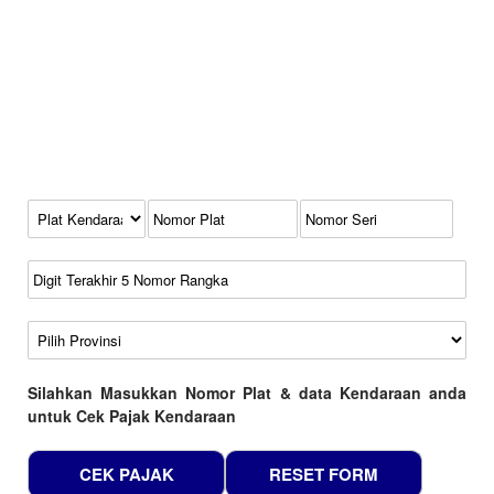
Kode Plat Kendaraan
No Plat
No Seri
No Rangka
Wilayah
Silahkan Masukkan Nomor Plat & data Kendaraan anda
untuk Cek Pajak Kendaraan