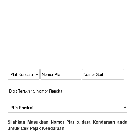
Kode Plat Kendaraan
No Plat
No Seri
No Rangka
Wilayah
Silahkan Masukkan Nomor Plat & data Kendaraan anda
untuk Cek Pajak Kendaraan