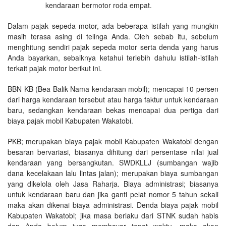
kendaraan bermotor roda empat.
Dalam pajak sepeda motor, ada beberapa istilah yang mungkin
masih terasa asing di telinga Anda. Oleh sebab itu, sebelum
menghitung sendiri pajak sepeda motor serta denda yang harus
Anda bayarkan, sebaiknya ketahui terlebih dahulu istilah-istilah
terkait pajak motor berikut ini.
BBN KB (Bea Balik Nama kendaraan mobil); mencapai 10 persen
dari harga kendaraan tersebut atau harga faktur untuk kendaraan
baru, sedangkan kendaraan bekas mencapai dua pertiga dari
biaya pajak mobil Kabupaten Wakatobi.
PKB; merupakan biaya pajak mobil Kabupaten Wakatobi dengan
besaran bervariasi, biasanya dihitung dari persentase nilai jual
kendaraan yang bersangkutan. SWDKLLJ (sumbangan wajib
dana kecelakaan lalu lintas jalan); merupakan biaya sumbangan
yang dikelola oleh Jasa Raharja. Biaya administrasi; biasanya
untuk kendaraan baru dan jika ganti pelat nomor 5 tahun sekali
maka akan dikenai biaya administrasi. Denda biaya pajak mobil
Kabupaten Wakatobi; jika masa berlaku dari STNK sudah habis
dan Anda belum juga membayar tepat waktu, maka akan