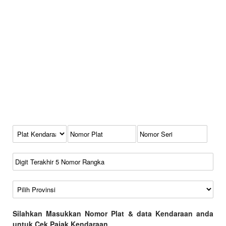
Kode Plat Kendaraan
No Plat
No Seri
No Rangka
Wilayah
Silahkan Masukkan Nomor Plat & data Kendaraan anda
untuk Cek Pajak Kendaraan